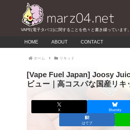
VAPE(電子タバコ)に関することを色々と書き綴っています
HOME
ABOUT
CONTACT
ホーム
リキッド
[Vape Fuel Japan] Joos
ビュー｜高コスパな国産リキ
X
Bluesky
はてブ