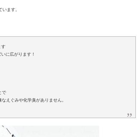
ています。
います
っぱいに広がります！
リ！
とで
嫌なえぐみや化学臭がありません。