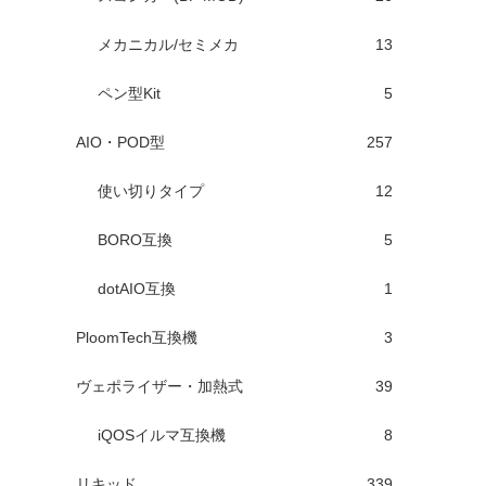
メカニカル/セミメカ
13
ペン型Kit
5
AIO・POD型
257
使い切りタイプ
12
BORO互換
5
dotAIO互換
1
PloomTech互換機
3
ヴェポライザー・加熱式
39
iQOSイルマ互換機
8
リキッド
339