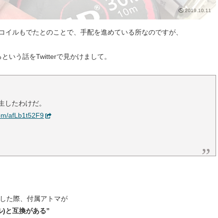
2019.10.11
RBAコイルもでたとのことで、手配を進めている所なのですが、
るという話をTwitterで見かけまして。
Aが誕生したわけだ。
.com/afLb1t52F9
した際、付属アトマが
イル)と互換がある”