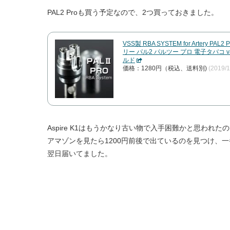
PAL2 Proも買う予定なので、2つ買っておきました。
VSS製 RBA SYSTEM for Artery PA
リー パル2 パルツー プロ 電子タバコ va
ルド
価格：1280円（税込、送料別)
(2019/
Aspire K1はもうかなり古い物で入手困難かと思われた
アマゾンを見たら1200円前後で出ているのを見つけ、
翌日届いてました。