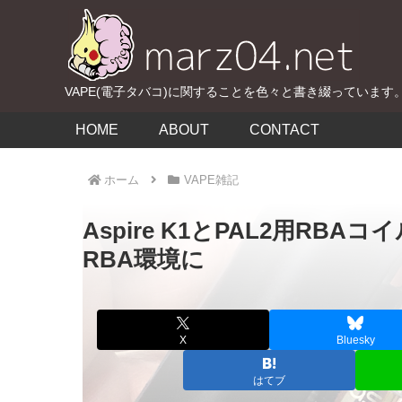
VAPE(電子タバコ)に関することを色々と書き綴っています
HOME
ABOUT
CONTACT
ホーム
VAPE雑記
Aspire K1とPAL2用RBA
RBA環境に
X
Bluesky
はてブ