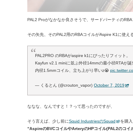
PAL2 Proがなかなか良さそうで、サードパーティの
その矢先、そのPAL2用のRBAコイルがAspire K1に使え
PAL2PRO のRBAがaspire k1にぴったりフィット。
Kayfun v2.1 miniに並ぶ外径14mmの最小径RT
内径1.5mmコイル、立ち上がり早いz😭
pic.twitter
— くるとん (@crouton_vapor)
October 7, 2019
ななな、なんですと！？って思ったのですが、
そう言えば、少し前に
Squid IndustriesのSquad
を購入
“AspireのBVCコイルやArteryのHPコイル(PAL2のコ