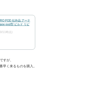
L2 PRO POD 社外品 アーテ
pe pod型 ビルド リビ
10/11時点)
のですが、
一番早く来るものを購入。