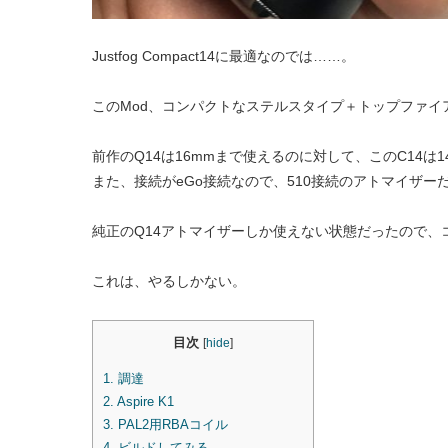
Justfog Compact14に最適なのでは……。
このMod、コンパクトなステルスタイプ＋トップファ
前作のQ14は16mmまで使えるのに対して、このC14は
また、接続がeGo接続なので、510接続のアトマイザ
純正のQ14アトマイザーしか使えない状態だったので
これは、やるしかない。
目次
[
hide
]
1.
調達
2.
Aspire K1
3.
PAL2用RBAコイル
4.
ビルドしてみる