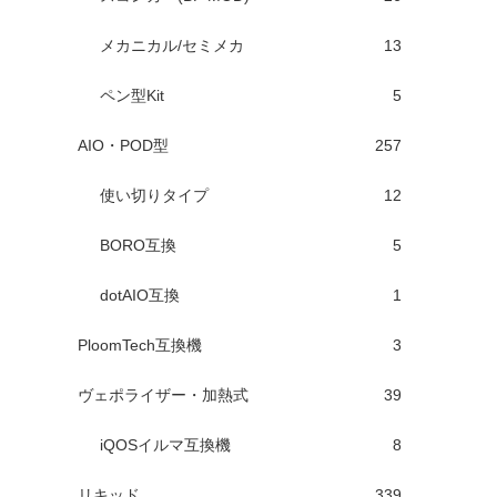
メカニカル/セミメカ
13
ペン型Kit
5
AIO・POD型
257
使い切りタイプ
12
BORO互換
5
dotAIO互換
1
PloomTech互換機
3
ヴェポライザー・加熱式
39
iQOSイルマ互換機
8
リキッド
339