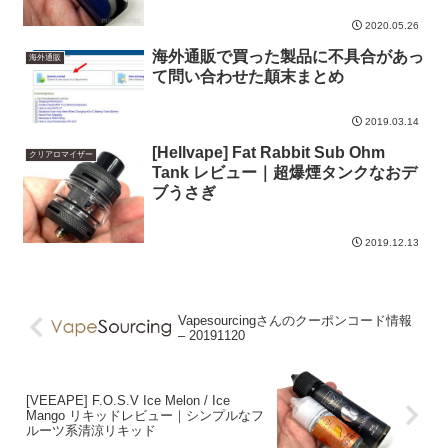
2020.05.26
海外通販で買った製品に不具合があっ
海外通販
て問い合わせた顛末まとめ
2019.03.14
[Hellvape] Fat Rabbit Sub Ohm
クリアロマイザー
Tank レビュー｜超爆煙タンクなおデ
ブうさぎ
2019.12.13
Vapesourcingさんのクーポンコード情報
– 20191120
[VEEAPE] F.O.S.V Ice Melon / Ice
Mango リキッドレビュー｜シンプルなフ
ルーツ系清涼リキッド