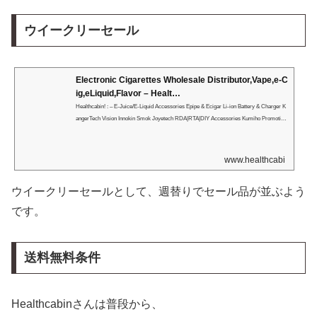
ウイークリーセール
Electronic Cigarettes Wholesale Distributor,Vape,e-C
ig,eLiquid,Flavor – Healt…
Healthcabin! : – E-Juice/E-Liquid Accessories Epipe & Ecigar Li-ion Battery & Charger K
angerTech Vision Innokin Smok Joyetech RDA|RTA|DIY Accessories Kumiho Promotion
Aspire Ehpro MOD Sale Hcigar Tobeco Nitecore Efest Trustfire Heatvape i…
www.healthcabin.net
ウイークリーセールとして、週替りでセール品が並ぶよう
です。
送料無料条件
Healthcabinさんは普段から、