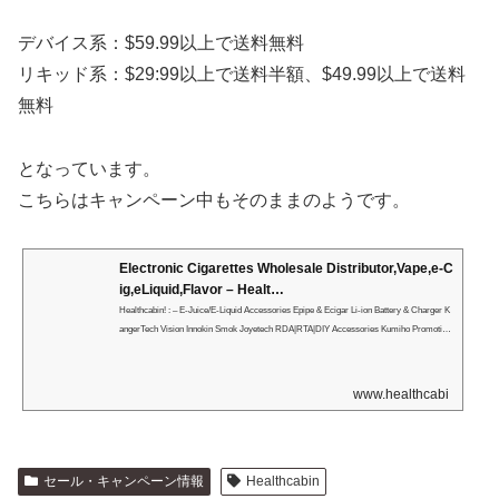
デバイス系：$59.99以上で送料無料
リキッド系：$29:99以上で送料半額、$49.99以上で送料
無料
となっています。
こちらはキャンペーン中もそのままのようです。
Electronic Cigarettes Wholesale Distributor,Vape,e-C
ig,eLiquid,Flavor – Healt…
Healthcabin! : – E-Juice/E-Liquid Accessories Epipe & Ecigar Li-ion Battery & Charger K
angerTech Vision Innokin Smok Joyetech RDA|RTA|DIY Accessories Kumiho Promotion
Aspire Ehpro MOD Sale Hcigar Tobeco Nitecore Efest Trustfire Heatvape i…
www.healthcabin.net
セール・キャンペーン情報
Healthcabin