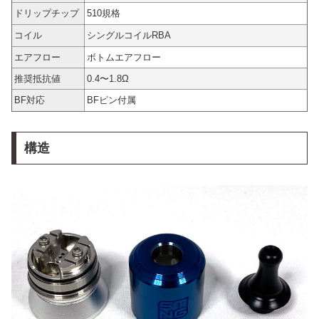
ドリップチップ
510規格
コイル
シングルコイルRBA
エアフロー
ボトムエアフロー
推奨抵抗値
0.4〜1.8Ω
BF対応
BFピン付属
構造