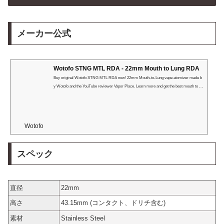
メーカー公式
Wotofo STNG MTL RDA - 22mm Mouth to Lung RDA
Buy original Wotofo STNG MTL RDA now! 22mm Mouth-to-Lung vape atomizer made b
y Wotofo and the YouTube reviewer Vapor Place. Learn more and get the best mouth to lu
ng vape kit today!
Wotofo
スペック
直径
22mm
高さ
43.15mm (コンタクト、ドリチ含む)
素材
Stainless Steel