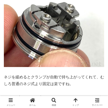
ネジを緩めるとクランプが自動で持ち上がってくれて、む
しろ普通のネジ式より固定は楽ですね。
しかもT字のクランプになっており、コイルをどちらの向
きに巻いても固定出来るようになっています。
メニュー
ホーム
検索
トップ
サイドバー