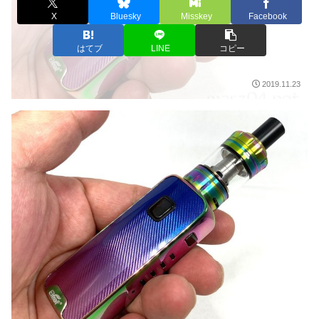
X
Bluesky
Misskey
Facebook
はてブ
LINE
コピー
2019.11.23