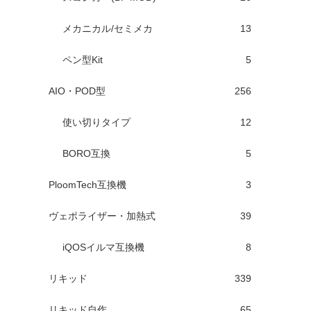
メカニカル/セミメカ
13
ペン型Kit
5
AIO・POD型
256
使い切りタイプ
12
BORO互換
5
PloomTech互換機
3
ヴェポライザー・加熱式
39
iQOSイルマ互換機
8
リキッド
339
リキッド自作
65