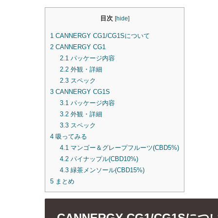
目次
[
hide
]
1
CANNERGY CG1/CG1Sについて
2
CANNERGY CG1
2.1
パッケージ内容
2.2
外観・詳細
2.3
スペック
3
CANNERGY CG1S
3.1
パッケージ内容
3.2
外観・詳細
3.3
スペック
4
吸ってみる
4.1
マンゴー＆グレープフルーツ(CBD5%)
4.2
パイナップル(CBD10%)
4.3
緑茶メンソール(CBD15%)
5
まとめ
CANNERGY CG1/CG1Sにつ