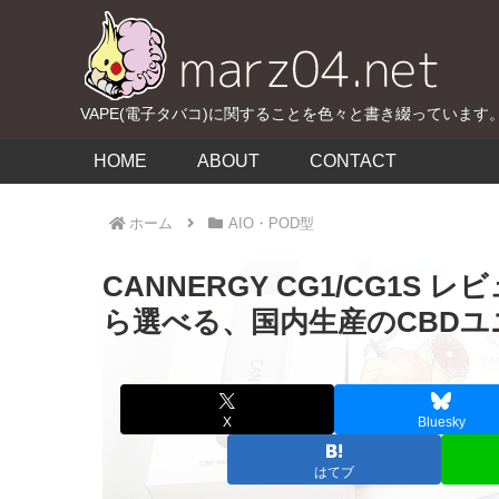
VAPE(電子タバコ)に関することを色々と書き綴っています
HOME
ABOUT
CONTACT
ホーム
AIO・POD型
CANNERGY CG1/CG1
ら選べる、国内生産のCBDユ
X
Bluesky
はてブ