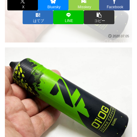
X
Bluesky
Misskey
Facebook
はてブ
LINE
コピー
2020.07.05