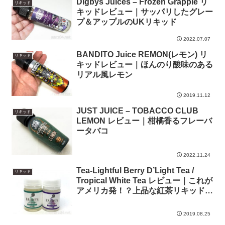
Digbys Juices – Frozen Grapple リ
リキッド
キッドレビュー｜サッパリしたグレー
プ＆アップルのUKリキッド
2022.07.07
BANDITO Juice REMON(レモン) リ
リキッド
キッドレビュー｜ほんのり酸味のある
リアル風レモン
2019.11.12
JUST JUICE – TOBACCO CLUB
リキッド
LEMON レビュー｜柑橘香るフレーバ
ータバコ
2022.11.24
Tea-Lightful Berry D’Light Tea /
リキッド
Tropical White Tea レビュー｜これが
アメリカ発！？上品な紅茶リキッド
(1/2)
2019.08.25