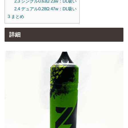
2.3
シングル0.63Ω 23w：DL吸い
2.4
デュアル0.28Ω 47w：DL吸い
3
まとめ
詳細