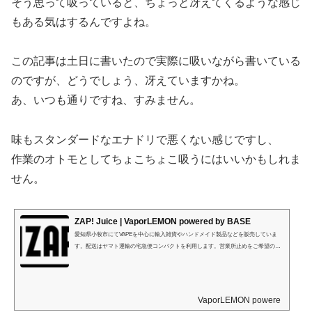
そう思って吸っていると、ちょっと冴えてくるような感じ
もある気はするんですよね。
この記事は土日に書いたので実際に吸いながら書いている
のですが、どうでしょう、冴えていますかね。
あ、いつも通りですね、すみません。
味もスタンダードなエナドリで悪くない感じですし、
作業のオトモとしてちょこちょこ吸うにはいいかもしれま
せん。
ZAP! Juice | VaporLEMON powered by BASE
愛知県小牧市にてVAPEを中心に輸入雑貨やハンドメイド製品などを販売していま
す。配送はヤマト運輸の宅急便コンパクトを利用します。営業所止めをご希望の方
は、商品ご注文時の住所記載欄に最寄りの営業所の「住所」及び「営業所止め」を
記入してください。
VaporLEMON powered by BA