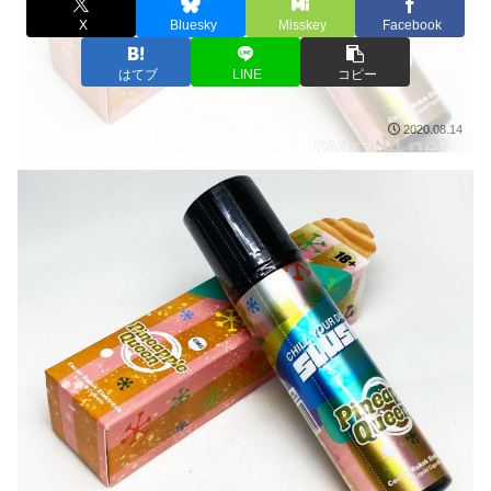
X
Bluesky
Misskey
Facebook
はてブ
LINE
コピー
2020.08.14