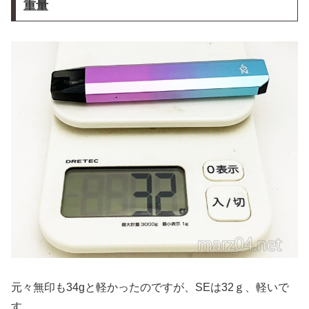
重量
元々無印も34gと軽かったのですが、SEは32ｇ、軽いで
す。