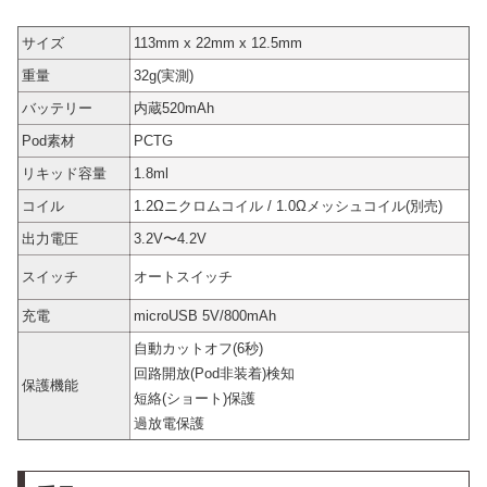
サイズ
113mm x 22mm x 12.5mm
重量
32g(実測)
バッテリー
内蔵520mAh
Pod素材
PCTG
リキッド容量
1.8ml
コイル
1.2Ωニクロムコイル / 1.0Ωメッシュコイル(別売)
出力電圧
3.2V〜4.2V
スイッチ
オートスイッチ
充電
microUSB 5V/800mAh
自動カットオフ(6秒)
回路開放(Pod非装着)検知
保護機能
短絡(ショート)保護
過放電保護