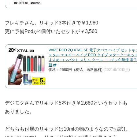
フレキチさん、リキッド3本付きで￥1,980
更に予備Podが4個付いたセットが￥3,560
VAPE POD ZQ XTAL SE 電子タバコ ベイプ ゼット
スタル エスイー ベイプ POD タイプ スターターキット
すすめ コンパクト スリム タール ニコチン0 禁煙 電
新
価格：2680円（税込、送料無料)
(2021/9/10時点)
デジモクさんでリキッド5本付き￥2,680というセットも
ありました。
どちらも付属のリキッドは10mlの物のようなのでお試し