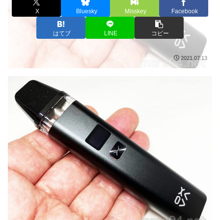
X
Bluesky
Misskey
Facebook
はてブ
LINE
コピー
2021.07.13