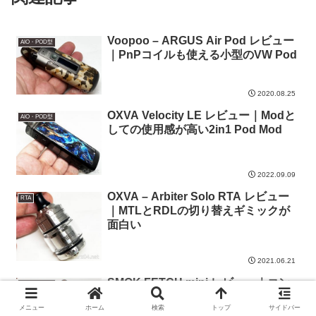
Voopoo – ARGUS Air Pod レビュー
AIO・POD型
｜PnPコイルも使える小型のVW Pod
2020.08.25
OXVA Velocity LE レビュー｜Modと
AIO・POD型
しての使用感が高い2in1 Pod Mod
2022.09.09
OXVA – Arbiter Solo RTA レビュー
RTA
｜MTLとRDLの切り替えギミックが
面白い
2021.06.21
SMOK FETCH mini レビュー｜コン
AIO・POD型
パクトなカード型RPM
メニュー
ホーム
検索
トップ
サイドバー