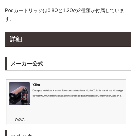
Podカードリッジは0.8Ωと1.2Ωの2種類が付属していま
す。
詳細
メーカー公式
Xlim
Designed to deliver X-treme flavor and strong throat hit, the XLIM is a mini pod kit equipp
ed with 900mAh battery. It has a mini screen to display necessary information, and an airfl
ow ring on the side to find your best draw precisely.
OXVA