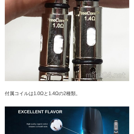
付属コイルは1.0Ωと1.4Ωの2種類。