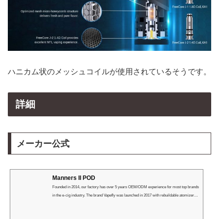
ハニカム状のメッシュコイルが使用されているそうです。
詳細
メーカー公式
Manners II POD
Founded in 2014, our factory has over 5 years OEM/ODM experience for most top brands
in the e-cig industry. The brand Vapefly was launched in 2017 with rebuildable atomizers a
s the earliest products among all the three product lines that it now offers.