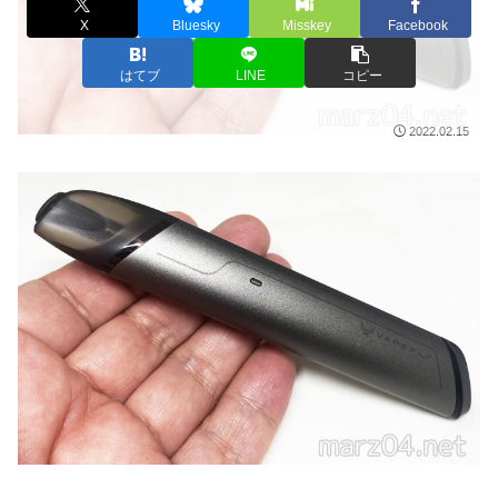
X
Bluesky
Misskey
Facebook
はてブ
LINE
コピー
2022.02.15