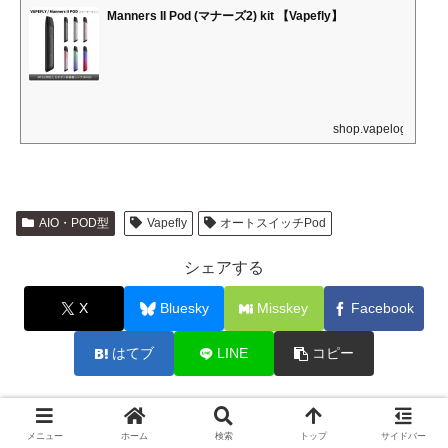
Manners II Pod (マナーズ2) kit 【Vapefly】
shop.vapelog.jp
AIO・POD型
Vapefly
オートスイッチPod
シェアする
X
Bluesky
Misskey
Facebook
はてブ
LINE
コピー
Marzをフォローする
メニュー
ホーム
検索
トップ
サイドバー