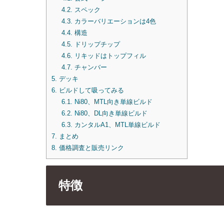
4.2.
スペック
4.3.
カラーバリエーションは4色
4.4.
構造
4.5.
ドリップチップ
4.6.
リキッドはトップフィル
4.7.
チャンバー
5.
デッキ
6.
ビルドして吸ってみる
6.1.
Ni80、MTL向き単線ビルド
6.2.
Ni80、DL向き単線ビルド
6.3.
カンタルA1、MTL単線ビルド
7.
まとめ
8.
価格調査と販売リンク
特徴