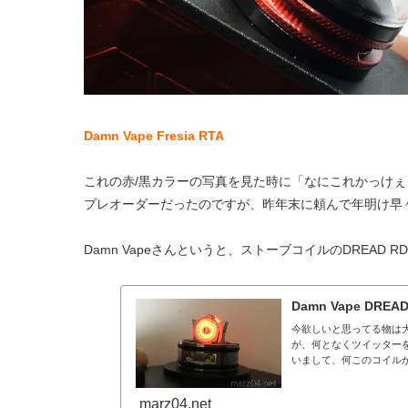
Damn Vape Fresia RTA
これの赤/黒カラーの写真を見た時に「なにこれかっけ
プレオーダーだったのですが、昨年末に頼んで年明け早
Damn Vapeさんというと、ストーブコイルのDREAD
Damn Vape D
今欲しいと思ってる物は
が、何となくツイッター
いまして、何このコイルか
marz04.net