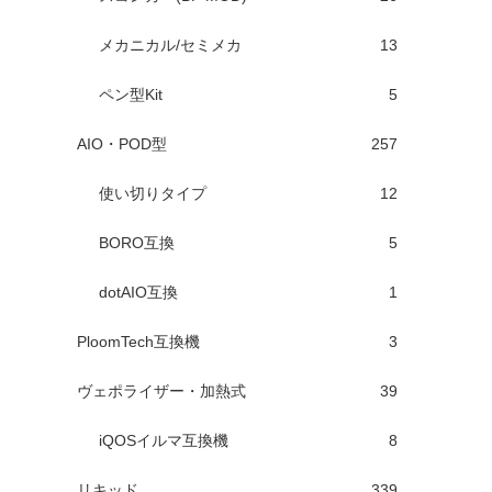
メカニカル/セミメカ
13
ペン型Kit
5
AIO・POD型
257
使い切りタイプ
12
BORO互換
5
dotAIO互換
1
PloomTech互換機
3
ヴェポライザー・加熱式
39
iQOSイルマ互換機
8
リキッド
339