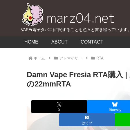
VAPE(電子タバコ)に関することを色々と書き綴っています
HOME
ABOUT
CONTACT
ホーム
アトマイザー
RTA
Damn Vape Fresia RT
の22mmRTA
X
Bluesky
はてブ