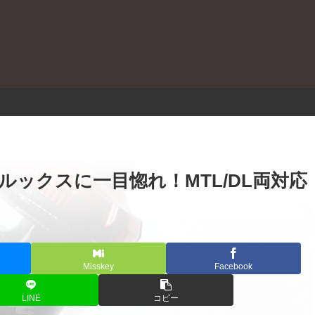
。
A購入 | ルックスに一目惚れ！MTL/DL両対応
Misskey
Facebook
LINE
コピー