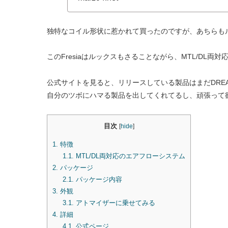
独特なコイル形状に惹かれて買ったのですが、あちらも
このFresiaはルックスもさることながら、MTL/DL
公式サイトを見ると、リリースしている製品はまだDREA
自分のツボにハマる製品を出してくれてるし、頑張って
目次
[
hide
]
1.
特徴
1.1.
MTL/DL両対応のエアフローシステム
2.
パッケージ
2.1.
パッケージ内容
3.
外観
3.1.
アトマイザーに乗せてみる
4.
詳細
4.1.
公式ページ