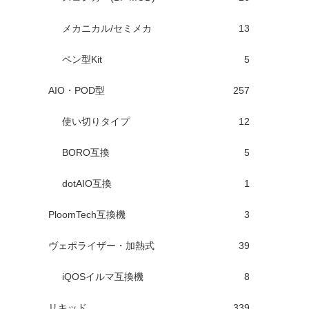
メカニカル/セミメカ
13
ペン型Kit
5
AIO・POD型
257
使い切りタイプ
12
BORO互換
5
dotAIO互換
1
PloomTech互換機
3
ヴェポライザー・加熱式
39
iQOSイルマ互換機
8
リキッド
339