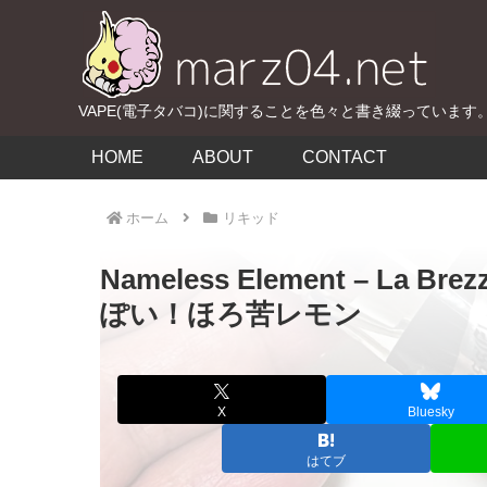
VAPE(電子タバコ)に関することを色々と書き綴っています
HOME
ABOUT
CONTACT
ホーム
リキッド
Nameless Element – La 
ぽい！ほろ苦レモン
X
Bluesky
はてブ