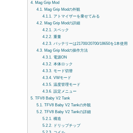
4.
Mag Grip Mod
4.1.
Mag Grip Modの外観
4.1.1.
アトマイザーを乗せてみる
4.2.
Mag Grip Modの詳細
4.2.1.
スペック
4.2.2.
重量
4.2.3.
バッテリーは21700/20700/18650を1本使用
4.3.
Mag Grip Modの操作方法
4.3.1.
電源ON
4.3.2.
本体ロック
4.3.3.
モード切替
4.3.4.
VWモード
4.3.5.
温度管理モード
4.3.6.
設定メニュー
5.
TFV8 Baby V2 Tank
5.1.
TFV8 Baby V2 Tankの外観
5.2.
TFV8 Baby V2 Tankの詳細
5.2.1.
構造
5.2.2.
ドリップチップ
5.2.3.
コイル