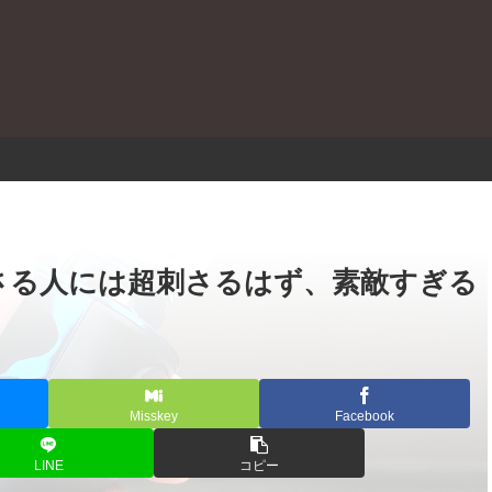
。
入 | 刺さる人には超刺さるはず、素敵すぎる
Misskey
Facebook
LINE
コピー