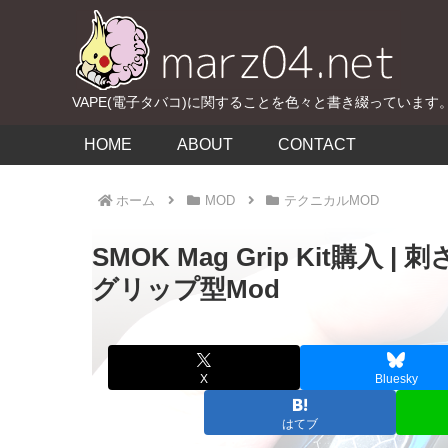
VAPE(電子タバコ)に関することを色々と書き綴っています
HOME
ABOUT
CONTACT
ホーム
MOD
テクニカルMOD
SMOK Mag Grip Kit購
グリップ型Mod
X
Bluesky
はてブ