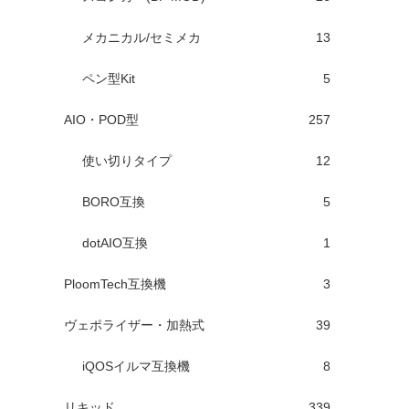
メカニカル/セミメカ
13
ペン型Kit
5
AIO・POD型
257
使い切りタイプ
12
BORO互換
5
dotAIO互換
1
PloomTech互換機
3
ヴェポライザー・加熱式
39
iQOSイルマ互換機
8
リキッド
339