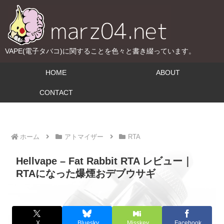
VAPE(電子タバコ)に関することを色々と書き綴っています。
HOME
ABOUT
CONTACT
ホーム
アトマイザー
RTA
Hellvape – Fat Rabbit RTA レビュー｜
RTAになった爆煙おデブウサギ
X
Bluesky
Misskey
Facebook