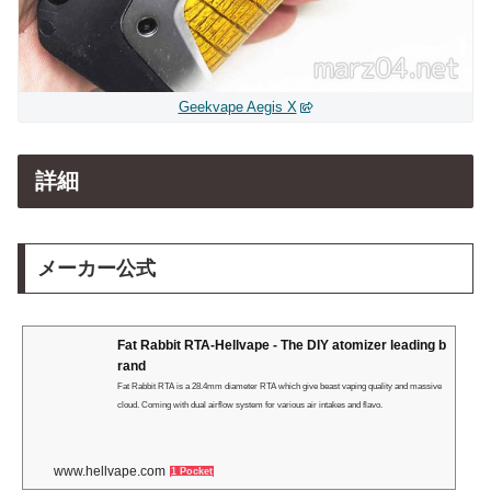
Geekvape Aegis X
詳細
メーカー公式
Fat Rabbit RTA-Hellvape - The DIY atomizer leading b
rand
Fat Rabbit RTA is a 28.4mm diameter RTA which give beast vaping quality and massive
cloud. Coming with dual airflow system for various air intakes and flavo.
www.hellvape.com
1 Pocket