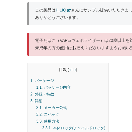
この製品は
HiLIQ
さんにサンプル提供いただきま
ありがとうございます。
電子たばこ（VAPE/ヴェポライザー）は20歳以上
未成年の方の使用はお控えくださいますようお願い
目次
[
hide
]
1.
パッケージ
1.1.
パッケージ内容
2.
外観・特徴
3.
詳細
3.1.
メーカー公式
3.2.
スペック
3.3.
使用方法
3.3.1.
本体ロック(チャイルドロック)