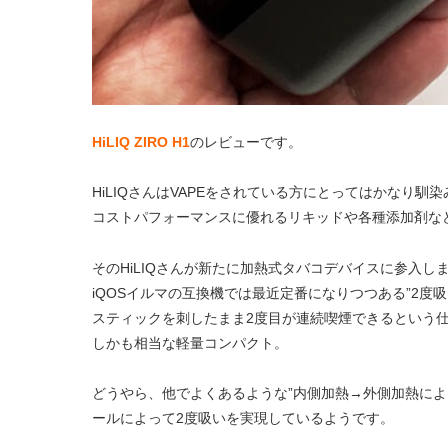
HiLIQ ZIRO H1
のレビューです。
HiLIQさんはVAPEをされている方にとってはかなり馴
コストパフォーマンスに優れるリキッドや各種添加剤な
そのHiLIQさんが新たに加熱式タバコデバイスに参入
iQOSイルマの互換機では最近定番になりつつある”2
スティックを刺したまま2度目が連続喫煙できるという
しかも相当な軽量コンパクト。
どうやら、他でよくあるような”内側加熱→外側加熱によ
ールによって2度吸いを実現しているようです。