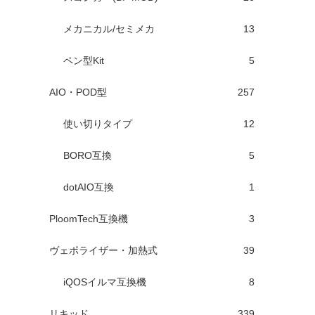
メカニカル/セミメカ
13
ペン型Kit
5
AIO・POD型
257
使い切りタイプ
12
BORO互換
5
dotAIO互換
1
PloomTech互換機
3
ヴェポライザー・加熱式
39
iQOSイルマ互換機
8
リキッド
339