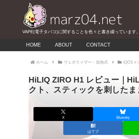
VAPE(電子タバコ)に関することを色々と書き綴っています
HOME
ABOUT
CONTACT
ホーム
ヴェポライザー・加熱式
iQOS
HiLIQ ZIRO H1 レビュ
クト、スティックを刺したま
X
Bluesky
はてブ