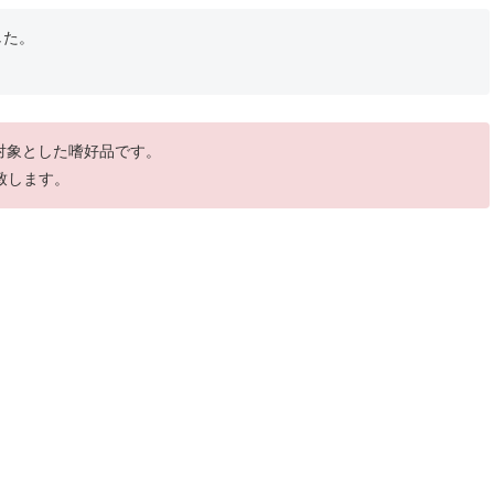
した。
を対象とした嗜好品です。
致します。