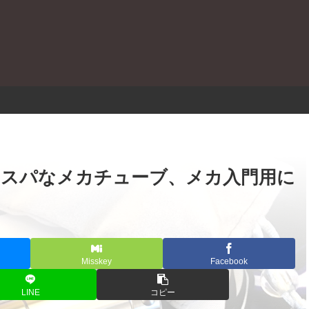
。
購入｜高コスパなメカチューブ、メカ入門用に
Misskey
Facebook
LINE
コピー