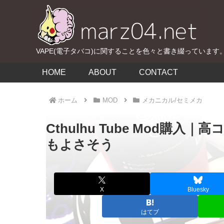
VAPE(電子タバコ)に関することを色々と書き綴っています
HOME
ABOUT
CONTACT
ホーム
MOD
メカニカル/セミメカ
Cthulhu Tube Mod
もよさそう
X
Bluesky
はてブ