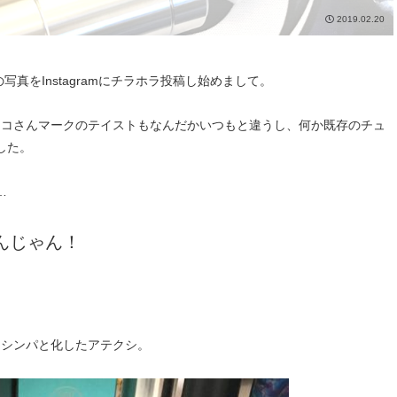
2019.02.20
の写真をInstagramにチラホラ投稿し始めまして。
、タコさんマークのテイストもなんだかいつもと違うし、何か既存のチュ
した。
…
すんじゃん！
huシンパと化したアテクシ。