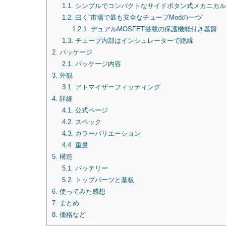
1.1.
シンプルでコンパクトなサイドボタン式メカニカル
1.2.
曰く”市場で最も安全なチューブModの一つ”
1.2.1.
デュアルMOSFET搭載の保護機能付き基盤
1.3.
チューブ内部はインシュレーターで絶縁
2.
パッケージ
2.1.
パッケージ内容
3.
外観
3.1.
アトマイザーフィッティング
4.
詳細
4.1.
公式ページ
4.2.
スペック
4.3.
カラーバリエーション
4.4.
重量
5.
構造
5.1.
バッテリー
5.2.
トップパーツと基板
6.
使ってみた感想
7.
まとめ
8.
価格など