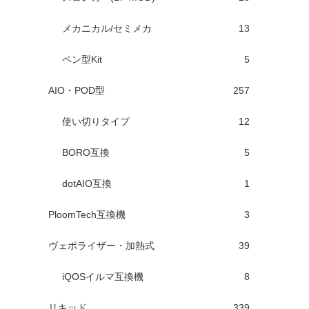
メカニカル/セミメカ
13
ペン型Kit
5
AIO・POD型
257
使い切りタイプ
12
BORO互換
5
dotAIO互換
1
PloomTech互換機
3
ヴェポライザー・加熱式
39
iQOSイルマ互換機
8
リキッド
339