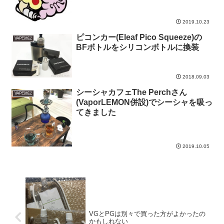
2019.10.23
ピコンカー(Eleaf Pico Squeeze)の
VAPE雑記
BFボトルをシリコンボトルに換装
2018.09.03
シーシャカフェThe Perchさん
VAPE雑記
(VaporLEMON併設)でシーシャを吸っ
てきました
2019.10.05
VGとPGは別々で買った方がよかったの
かもしれない