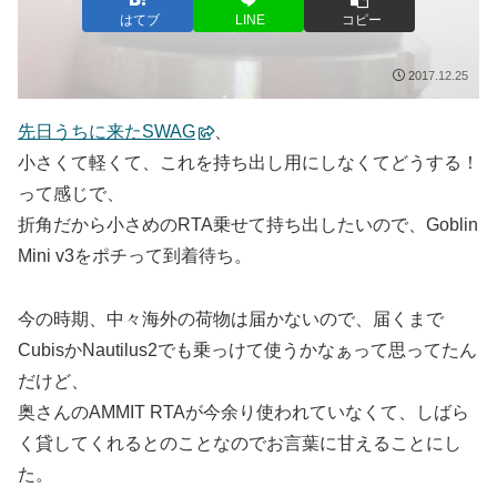
はてブ
LINE
コピー
2017.12.25
先日うちに来たSWAG
、
小さくて軽くて、これを持ち出し用にしなくてどうする！
って感じで、
折角だから小さめのRTA乗せて持ち出したいので、Goblin
Mini v3をポチって到着待ち。
今の時期、中々海外の荷物は届かないので、届くまで
CubisかNautilus2でも乗っけて使うかなぁって思ってたん
だけど、
奥さんのAMMIT RTAが今余り使われていなくて、しばら
く貸してくれるとのことなのでお言葉に甘えることにし
た。