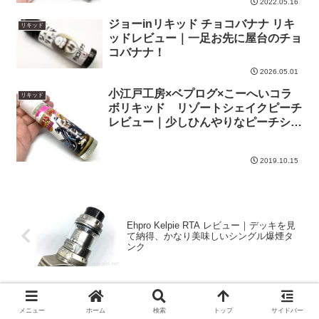
2022.05.16
ジョーinリキッド チョコバナナ リキ
リキッド
ッドレビュー｜一足お先に屋台のチョ
コバナナ！
2026.05.01
小江戸工房×ベプログ×こーへいコラ
リキッド
ボリキッド リゾートシェイクピーチ
レビュー｜少しひんやりなピーチシェ
イク
2019.10.15
Ehpro Kelpie RTA レビュー｜デッキを見
て納得、かなり美味しいシングル爆煙タ
ンク
Lost Vape Lyra pod レビュー｜ORIONの
メニュー
ホーム
検索
トップ
サイドバー
Lost Vapeが放つスタンダードPod