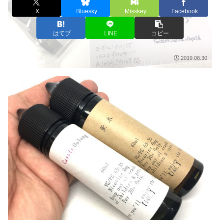
X
Bluesky
Misskey
Facebook
はてブ
LINE
コピー
2019.08.30