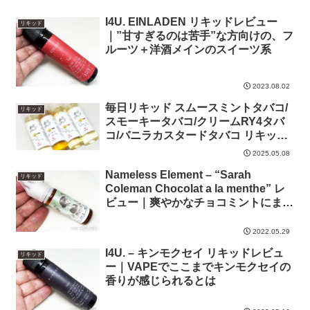
I4U. EINLADEN リキッドレビュー
リキッド
｜”甘すぎるのは苦手”な方向けの、フ
ルーツ＋洋酒メインのスイーツ系
2023.08.02
毎日リキッド スムースミントタバコ/
リキッド
スモーキータバコ/クリームRY4タバ
コ/バニラカスタードタバコ リキッド
レビュー｜タバコ系4種が一挙にお目
2025.05.08
見え
Nameless Element – “Sarah
リキッド
Coleman Chocolat a la menthe” レ
ビュー｜爽やかなチョコミントにまろ
やかなタバコ
2022.05.29
I4U. – キンモクセイ リキッドレビュ
リキッド
ー｜VAPEでここまでキンモクセイの
香りが感じられるとは