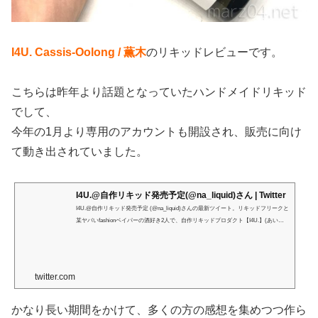
I4U. Cassis-Oolong / 薫木
のリキッドレビューです。
こちらは昨年より話題となっていたハンドメイドリキッド
でして、
今年の1月より専用のアカウントも開設され、販売に向け
て動き出されていました。
I4U.@自作リキッド発売予定(@na_liquid)さん | Twitter
I4U.@自作リキッド発売予定 (@na_liquid)さんの最新ツイート。リキッドフリークと
某ヤバいfashionベイパーの酒好き2人で、自作リキッドプロダクト【I4U.】(あいふ
ぉーゆー)。 ☞ flavorは固定ツイに ✎以下のサイトにて販売中 ✎DM通知不調💦 #I4U
リキッド で感想下さると喜びます！
twitter.com
かなり長い期間をかけて、多くの方の感想を集めつつ作ら