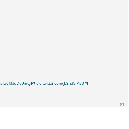
t.co/wvMJqDe0mQ
pic.twitter.com/jDrn33rAs3