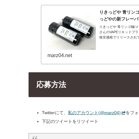
りきっどや 青リン
っどやの新フレーバ
りきっどや 青リンゴ極/
さんのVAPEリキッドブ
格安価格でリリースされて
marz04.net
応募方法
Twitterにて、
私のアカウント(@marz04)
をフォ
下記のツイートをリツイート