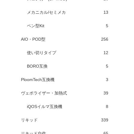
メカニカル/セミメカ
13
ペン型Kit
5
AIO・POD型
256
使い切りタイプ
12
BORO互換
5
PloomTech互換機
3
ヴェポライザー・加熱式
39
iQOSイルマ互換機
8
リキッド
339
リキッド自作
65