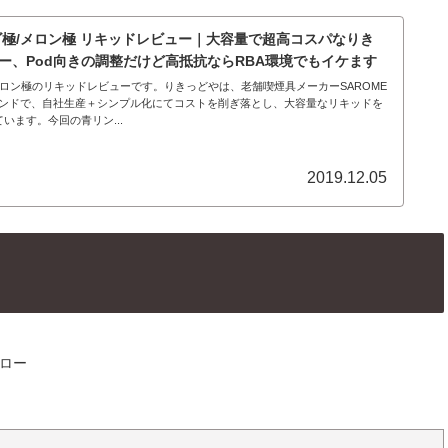
ゴ極/メロン極 リキッドレビュー｜大容量で超高コスパなりき
ー、Pod向きの調整だけど高抵抗ならRBA環境でもイケます
メロン極のリキッドレビューです。りきっどやは、老舗喫煙具メーカーSAROME
ランドで、自社生産＋シンプル化にてコストを削ぎ落とし、大容量なリキッドを
います。今回の青リン...
2019.12.05
ロー