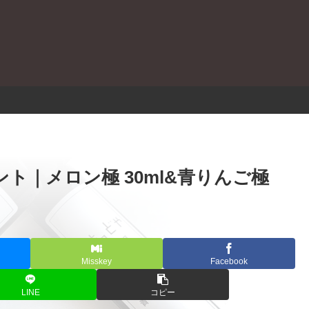
。
ント｜メロン極 30ml&青りんご極
Misskey
Facebook
LINE
コピー