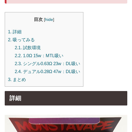
目次
[
hide
]
1.
詳細
2.
吸ってみる
2.1.
試飲環境
2.2.
1.0Ω 15w：MTL吸い
2.3.
シングル0.63Ω 23w：DL吸い
2.4.
デュアル0.28Ω 47w：DL吸い
3.
まとめ
詳細