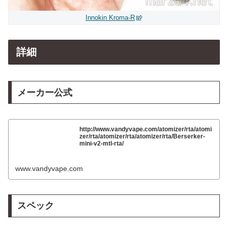
Innokin Kroma-R
詳細
メーカー公式
http://www.vandyvape.com/atomizer/rta/atomi
zer/rta/atomizer/rta/atomizer/rta/Berserker-
mini-v2-mtl-rta/
www.vandyvape.com
スペック