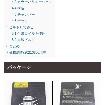
4.3
カラーバリエーション
4.4
構造
4.5
チャンバー
4.6
デッキ
5
ビルドしてみる
5.1
付属コイルを使用
5.2
単線ビルド
6
まとめ
7
価格調査(20210305現在)
パッケージ