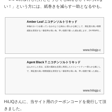
い！」という方には、紙巻きを減らす一助となるやも。
Amber Leaf ニコチンソルトリキッド
本物のタバコを吸っているかのような味わい滑らかな喉ごしで、満足度の高い喫煙
感覚を実現する！吸収率が高い為、早い段階で吸った感を感じます。ZH PENPOD
STARTERでの使用を一番お勧めします。
www.hiliqjp.com
Agent Black T ニコチンソルトリキッド
ほんのりした甘み、紅茶の風味を忠実に再現したストレートティー滑らかな喉ごし
で、満足度の高い喫煙感覚を実現する！吸収率が高い為、早い段階で吸った感を感
じます。ZH PENPOD STARTERでの使用を一番お勧めします。
www.hiliqjp.com
HiLIQさんに、当サイト用のクーポンコードを発行して頂
きました。