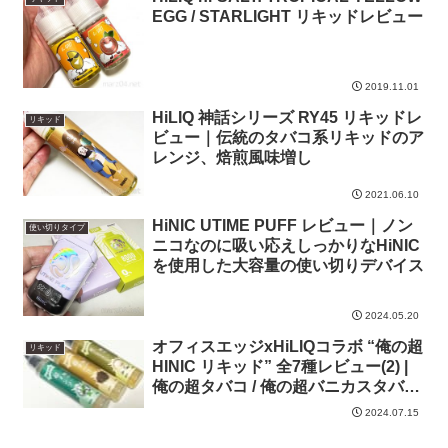
EGG / STARLIGHT リキッドレビュー
2019.11.01
HiLIQ 神話シリーズ RY45 リキッドレ
リキッド
ビュー｜伝統のタバコ系リキッドのア
レンジ、焙煎風味増し
2021.06.10
HiNIC UTIME PUFF レビュー｜ノン
使い切りタイプ
ニコなのに吸い応えしっかりなHiNIC
を使用した大容量の使い切りデバイス
2024.05.20
オフィスエッジxHiLIQコラボ “俺の超
リキッド
HINIC リキッド” 全7種レビュー(2) |
俺の超タバコ / 俺の超バニカスタバコ
/ 俺の超メンソ
2024.07.15