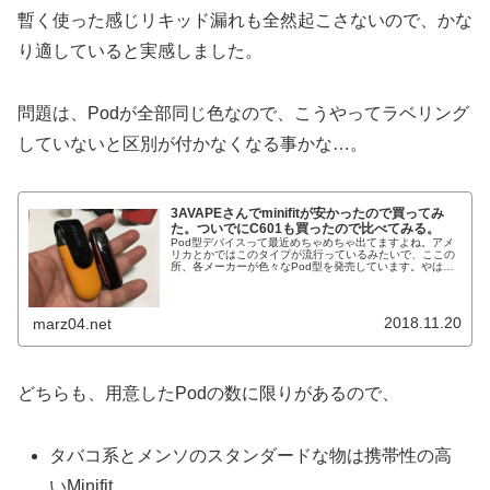
暫く使った感じリキッド漏れも全然起こさないので、かな
り適していると実感しました。
問題は、Podが全部同じ色なので、こうやってラベリング
していないと区別が付かなくなる事かな…。
3AVAPEさんでminifitが安かったので買ってみ
た。ついでにC601も買ったので比べてみる。
Pod型デバイスって最近めちゃめちゃ出てますよね。アメ
リカとかではこのタイプが流行っているみたいで、ここの
所、各メーカーが色々なPod型を発売しています。やはり
あちらはこういうお手軽な物がウケるのかなぁ。でも今ま
で、あまり気にしたことはなか...
2018.11.20
marz04.net
どちらも、用意したPodの数に限りがあるので、
タバコ系とメンソのスタンダードな物は携帯性の高
いMinifit