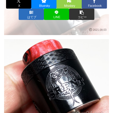
X
Bluesky
Misskey
Facebook
はてブ
LINE
コピー
2021.09.03