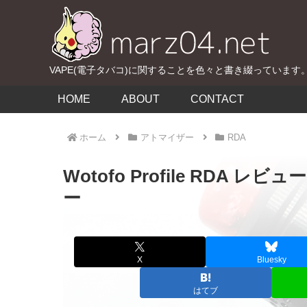
VAPE(電子タバコ)に関することを色々と書き綴っています
HOME
ABOUT
CONTACT
ホーム
アトマイザー
RDA
Wotofo Profile RDA
ー
X
Bluesky
はてブ