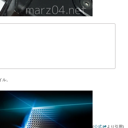
イル。
(
公式
より引用)