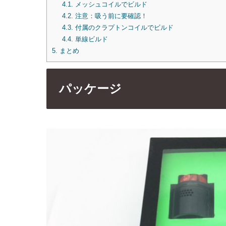
4.1.
メッシュコイルでビルド
4.2.
注意：吸う前に要確認！
4.3.
付属のクラプトンコイルでビルド
4.4.
単線ビルド
5.
まとめ
パッケージ