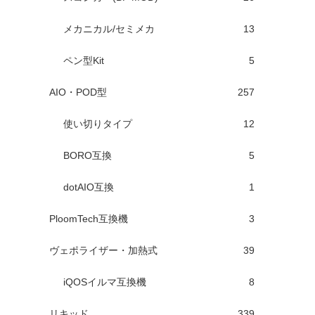
メカニカル/セミメカ
13
ペン型Kit
5
AIO・POD型
257
使い切りタイプ
12
BORO互換
5
dotAIO互換
1
PloomTech互換機
3
ヴェポライザー・加熱式
39
iQOSイルマ互換機
8
リキッド
339