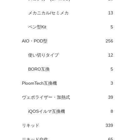
メカニカル/セミメカ
13
ペン型Kit
5
AIO・POD型
256
使い切りタイプ
12
BORO互換
5
PloomTech互換機
3
ヴェポライザー・加熱式
39
iQOSイルマ互換機
8
リキッド
339
リキッド自作
65