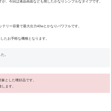
すが、今回は液晶画面なども廃したかなりシンプルなタイプです。
バッテリー容量で最大出力40wとかなりパワフルです。
応したお手軽な機種となります。
した。
を対象とした嗜好品です。
致します。