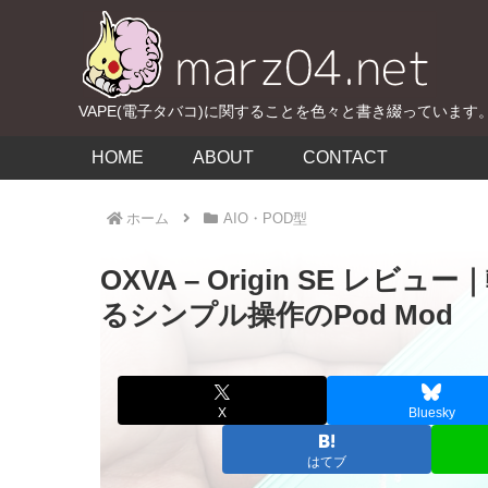
VAPE(電子タバコ)に関することを色々と書き綴っています
HOME
ABOUT
CONTACT
ホーム
AIO・POD型
OXVA – Origin SE 
るシンプル操作のPod Mod
X
Bluesky
はてブ