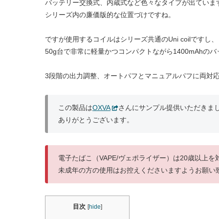
バッテリー交換式、内蔵式など色々なタイプが出ていま
シリーズ内の廉価版的な位置づけですね。
ですが使用するコイルはシリーズ共通のUni coilですし、
50g台で非常に軽量かつコンパクトながら1400mAhの
3段階の出力調整、オートパフとマニュアルパフに両対
この製品は
OXVA
さんにサンプル提供いただきま
ありがとうございます。
電子たばこ（VAPE/ヴェポライザー）は20歳以上
未成年の方の使用はお控えくださいますようお願い
目次
[
hide
]