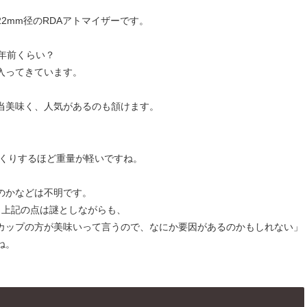
る22mm径のRDAアトマイザーです。
3年前くらい？
入ってきています。
当美味く、人気があるのも頷けます。
っくりするほど重量が軽いですね。
のかなどは不明です。
、上記の点は謎としながらも、
カップの方が美味いって言うので、なにか要因があるのかもしれない」
ね。