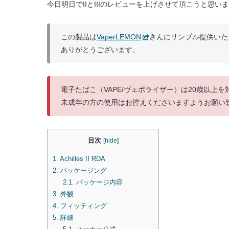
今日明日でIIとIIIのレビューを上げさせて頂こうと思い
この製品は
VaperLEMON
さんにサンプル提供いた
ありがとうございます。
電子たばこ（VAPE/ヴェポライザー）は20歳以上
未成年の方の使用はお控えくださいますようお願い
目次
[
hide
]
1.
Achilles II RDA
2.
パッケージング
2.1.
パッケージ内容
3.
外観
4.
フィッティング
5.
詳細