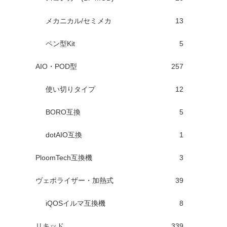
メカニカル/セミメカ
13
ペン型Kit
5
AIO・POD型
257
使い切りタイプ
12
BORO互換
5
dotAIO互換
1
PloomTech互換機
3
ヴェポライザー・加熱式
39
iQOSイルマ互換機
8
リキッド
339