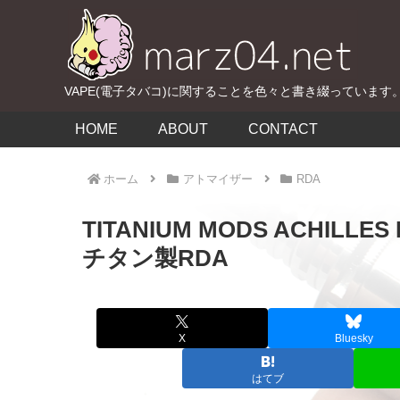
VAPE(電子タバコ)に関することを色々と書き綴っています
HOME
ABOUT
CONTACT
ホーム
アトマイザー
RDA
TITANIUM MODS ACHIL
チタン製RDA
X
Bluesky
はてブ