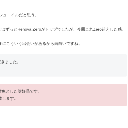
ッシュコイルだと思う。
っとRenova Zeroがトップでしたが、今回これZero超えした感。
まにこういう出会いがあるから面白いですね。
だきました。
を対象とした嗜好品です。
致します。