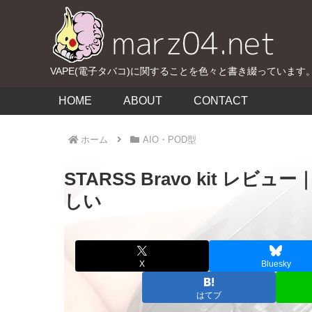
VAPE(電子タバコ)に関することを色々と書き綴っています
HOME
ABOUT
CONTACT
ホーム
AIO・POD型
STARSS Bravo kit 
しい
X
Bluesky
はてブ