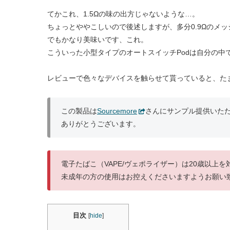
てかこれ、1.5Ωの味の出方じゃないような…。
ちょっとややこしいので後述しますが、多分0.9Ωのメ
でもかなり美味いです、これ。
こういった小型タイプのオートスイッチPodは自分の中ではず
レビューで色々なデバイスを触らせて貰っていると、た
この製品は
Sourcemore
さんにサンプル提供いた
ありがとうございます。
電子たばこ（VAPE/ヴェポライザー）は20歳以上
未成年の方の使用はお控えくださいますようお願い
目次
[
hide
]