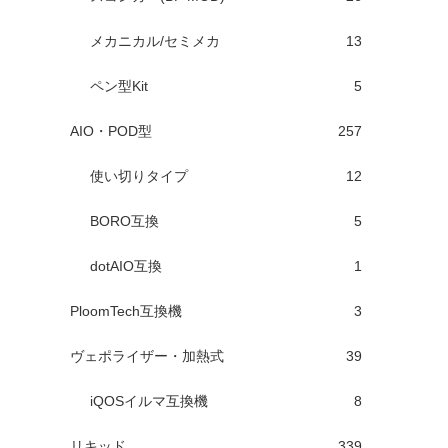
メカニカル/セミメカ
13
ペン型Kit
5
AIO・POD型
257
使い切りタイプ
12
BORO互換
5
dotAIO互換
1
PloomTech互換機
3
ヴェポライザー・加熱式
39
iQOSイルマ互換機
8
リキッド
339