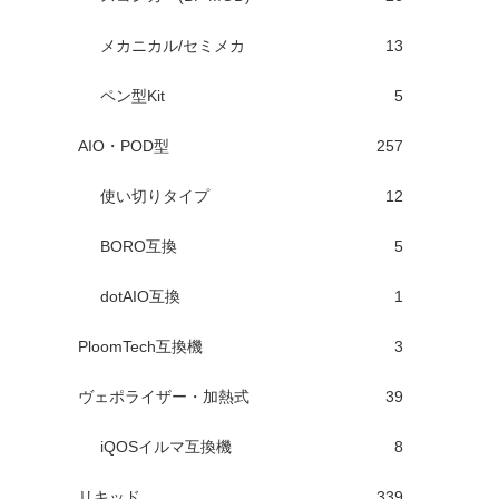
メカニカル/セミメカ
13
ペン型Kit
5
AIO・POD型
257
使い切りタイプ
12
BORO互換
5
dotAIO互換
1
PloomTech互換機
3
ヴェポライザー・加熱式
39
iQOSイルマ互換機
8
リキッド
339