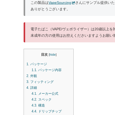
この製品は
VapeSourcing
さんにサンプル提供いた
ありがとうございます。
電子たばこ（VAPE/ヴェポライザー）は20歳以上
未成年の方の使用はお控えくださいますようお願い
目次
[
hide
]
1.
パッケージ
1.1.
パッケージ内容
2.
外観
3.
フィッティング
4.
詳細
4.1.
メーカー公式
4.2.
スペック
4.3.
構造
4.4.
ドリップチップ