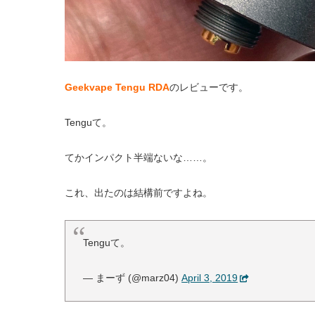
Geekvape Tengu RDA
のレビューです。
Tenguて。
てかインパクト半端ないな……。
これ、出たのは結構前ですよね。
Tenguて。
— まーず (@marz04)
April 3, 2019