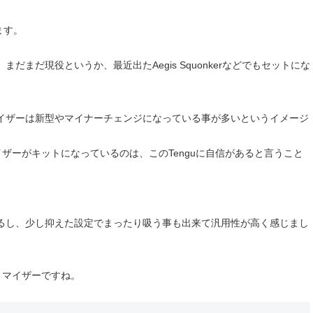
。
ます。
まだ現役というか、最近出たAegis Squonkerなどでもセットにな
。
マイザーは新型やマイナーチェンジになっている事が多いというイメージ
イザーがキットになっているのは、このTenguに自信があると言うこと
るし、少し抑えた設定でまったり吸う事も出来て汎用性が高く感じまし
アトマイザーですね。