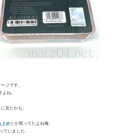
ケージです。
すよね。
々に見たかも。
s X
とか買ってたよね俺、
なっていました。