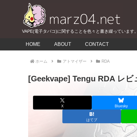
VAPE(電子タバコ)に関することを色々と書き綴っています
HOME
ABOUT
CONTACT
ホーム
アトマイザー
RDA
[Geekvape] Tengu 
X
Bluesky
はてブ