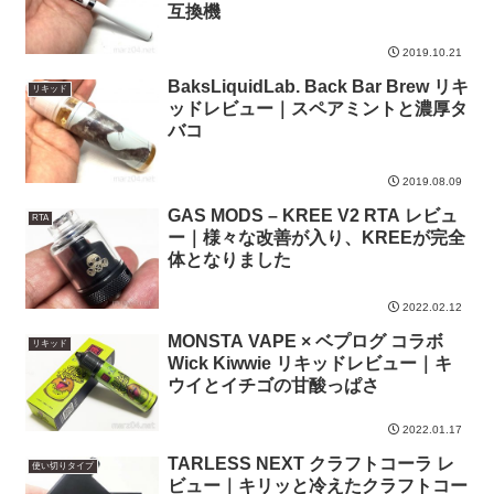
互換機
2019.10.21
BaksLiquidLab. Back Bar Brew リキ
リキッド
ッドレビュー｜スペアミントと濃厚タ
バコ
2019.08.09
GAS MODS – KREE V2 RTA レビュ
RTA
ー｜様々な改善が入り、KREEが完全
体となりました
2022.02.12
MONSTA VAPE × ベプログ コラボ
リキッド
Wick Kiwwie リキッドレビュー｜キ
ウイとイチゴの甘酸っぱさ
2022.01.17
TARLESS NEXT クラフトコーラ レ
使い切りタイプ
ビュー｜キリッと冷えたクラフトコー