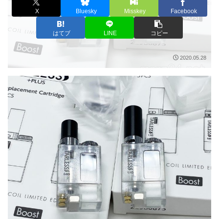
X
Bluesky
Misskey
Facebook
はてブ
LINE
コピー
2020.05.28