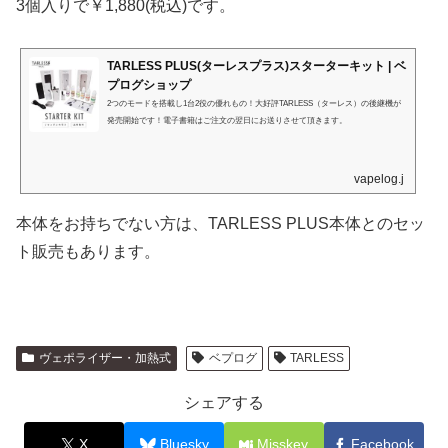
3個入りで￥1,880(税込)です。
TARLESS PLUS(ターレスプラス)スターターキット | ベ
プログショップ
2つのモードを搭載し1台2役の優れもの！大好評TARLESS（ターレス）の後継機が
発売開始です！電子書籍はご注文の翌日にお送りさせて頂きます。
vapelog.jp
本体をお持ちでない方は、TARLESS PLUS本体とのセッ
ト販売もあります。
ヴェポライザー・加熱式
ベプログ
TARLESS
シェアする
X
Bluesky
Misskey
Facebook