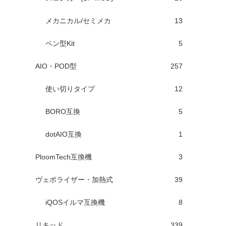
メカニカル/セミメカ
13
ペン型Kit
5
AIO・POD型
257
使い切りタイプ
12
BORO互換
5
dotAIO互換
1
PloomTech互換機
3
ヴェポライザー・加熱式
39
iQOSイルマ互換機
8
リキッド
339