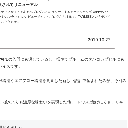
改良されてリニューアル
ディアサイトであるべプログさんのリリースするカードリッジ式VAPEデバイ
S（ターレスプラス） のレビューです。べプログさんは元々、TARLESSというデバイ
ちらもか...
2019.10.22
APEの入門にも適しているし、標準でプルームのタバコカプセルにも
バイスです。
部構造やエアフロー構造を見直した新しい設計で産まれたのが、今回の
入れ、従来よりも濃厚な味わいを実現した他、コイルの焦げにくさ、リキ
供頂きました。