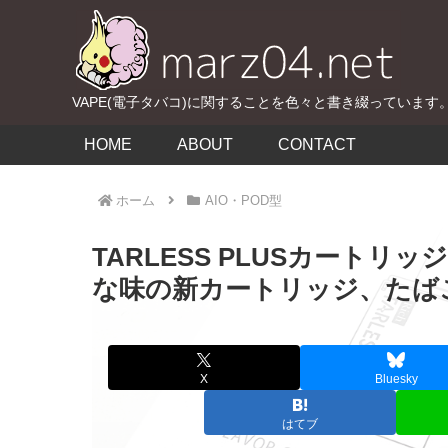
VAPE(電子タバコ)に関することを色々と書き綴っています
HOME
ABOUT
CONTACT
ホーム
AIO・POD型
TARLESS PLUSカートリ
な味の新カートリッジ、たば
X
Bluesky
はてブ