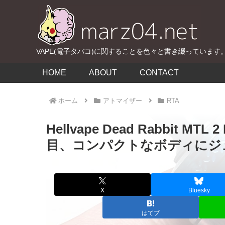
VAPE(電子タバコ)に関することを色々と書き綴っています
HOME
ABOUT
CONTACT
ホーム
アトマイザー
RTA
Hellvape Dead Rabbit 
目、コンパクトなボディにジ
X
Bluesky
はてブ