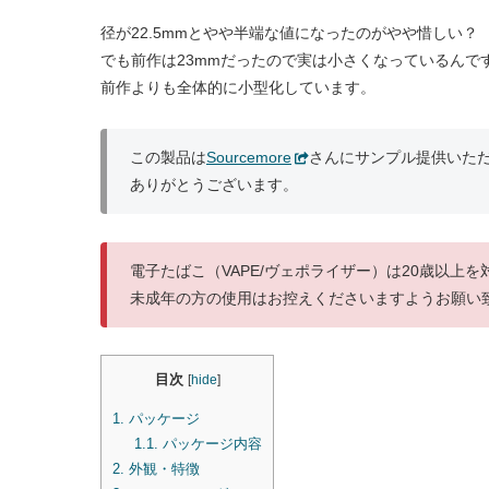
径が22.5mmとやや半端な値になったのがやや惜しい？
でも前作は23mmだったので実は小さくなっているんで
前作よりも全体的に小型化しています。
この製品は
Sourcemore
さんにサンプル提供いた
ありがとうございます。
電子たばこ（VAPE/ヴェポライザー）は20歳以上
未成年の方の使用はお控えくださいますようお願い
目次
[
hide
]
1.
パッケージ
1.1.
パッケージ内容
2.
外観・特徴