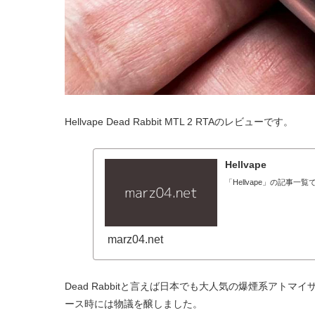
Hellvape Dead Rabbit MTL 2 RTAのレビューです。
Hellvape
「Hellvape」の記事一覧
marz04.net
Dead Rabbitと言えば日本でも大人気の爆煙系アト
ース時には物議を醸しました。