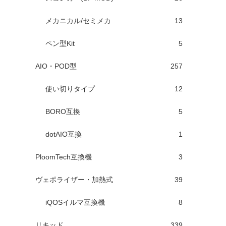
メカニカル/セミメカ
13
ペン型Kit
5
AIO・POD型
257
使い切りタイプ
12
BORO互換
5
dotAIO互換
1
PloomTech互換機
3
ヴェポライザー・加熱式
39
iQOSイルマ互換機
8
リキッド
339