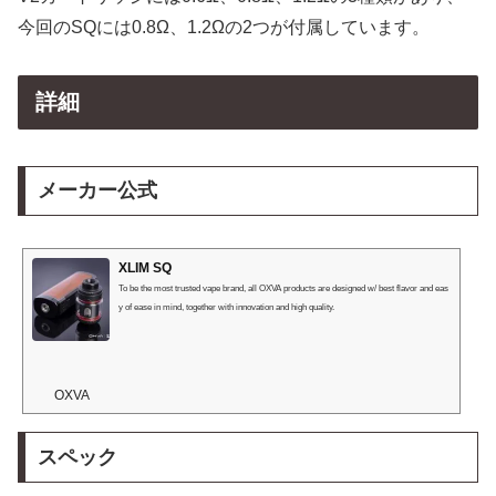
今回のSQには0.8Ω、1.2Ωの2つが付属しています。
詳細
メーカー公式
XLIM SQ
To be the most trusted vape brand, all OXVA products are designed w/ best flavor and eas
y of ease in mind, together with innovation and high quality.
OXVA
スペック