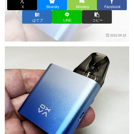
X
Bluesky
Misskey
Facebook
はてブ
LINE
コピー
2022.09.16