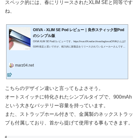
スペック的には、春にリリースされたXLIM SEと同等です
ね、
OXVA - XLIM SE Pod レビュー｜良作スティック型Pod
のシンプル版
OXVA XLIM SE Podのレビューです。https://marz04.net/archives/tag/oxvaOXVAさんは2
019年発足と若いですが、精力的に新製品をリリースされているメーカーさんです。
XLIMシリーズは小型のスティック型Podデバイス。このタイプは国内だとCaliburnや
XTALなどが人気ですが、個人的にこのXLIM、かなり好きなシリーズです。エアフロ
ーコントロールを搭載しており、絞るとかなり重めのMTLドローになるというのが
marz04.net
大きいんですよね。今回のXLIM SEは、液晶画面やワット調整などをオミットし、
ボタンも無くしてオートパフに特化したシンプル版。...
こちらのデザイン違いと言ってもよさそう。
オートスイッチに特化されたシンプルタイプで、900mAh
という大きなバッテリー容量を持っています。
また、ストラップホール付きで、金属製のネックストラッ
プも付属しており、首から提げて使用する事もできます。