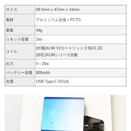
サイズ
68.5mm x 47mm x 14mm
素材
アルミニウム合金＋PCTG
重量
44g
リキッド容量
2ml
(付属)XLIM V2カートリッジ 0.8Ω/1.2Ω
コイル
(対応)XLIMシリーズ全般
出力
5～25w
バッテリー容量
900mAh
充電
USB Type-C 5V/1A