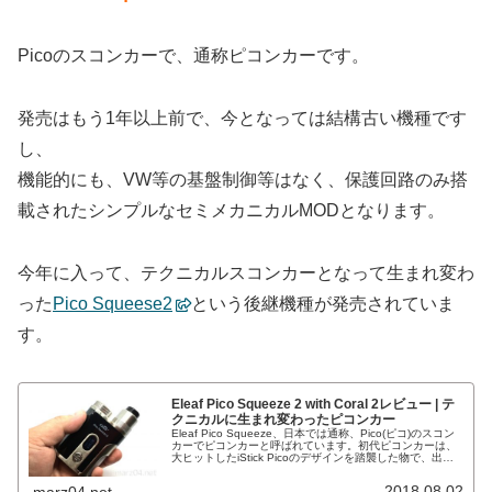
Picoのスコンカーで、通称ピコンカーです。
発売はもう1年以上前で、今となっては結構古い機種です
し、
機能的にも、VW等の基盤制御等はなく、保護回路のみ搭
載されたシンプルなセミメカニカルMODとなります。
今年に入って、テクニカルスコンカーとなって生まれ変わ
った
Pico Squeese2
という後継機種が発売されていま
す。
Eleaf Pico Squeeze 2 with Coral 2レビュー | テ
クニカルに生まれ変わったピコンカー
Eleaf Pico Squeeze、日本では通称、Pico(ピコ)のスコン
カーでピコンカーと呼ばれています。初代ピコンカーは、
大ヒットしたiStick Picoのデザインを踏襲した物で、出力
調整の無いセミメカニカルながら、そのデザイン、価...
2018.08.02