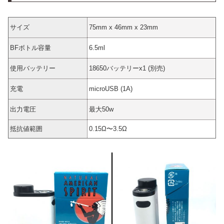
サイズ
75mm x 46mm x 23mm
BFボトル容量
6.5ml
使用バッテリー
18650バッテリーx1 (別売)
充電
microUSB (1A)
出力電圧
最大50w
抵抗値範囲
0.15Ω〜3.5Ω