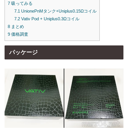
7
吸ってみる
7.1
UnionePnMタンク+Uniplus0.15Ωコイル
7.2
Vativ Pod + Uniplus0.3Ωコイル
8
まとめ
9
価格調査
パッケージ