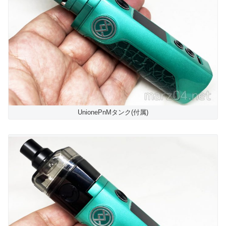
UnionePnMタンク(付属)