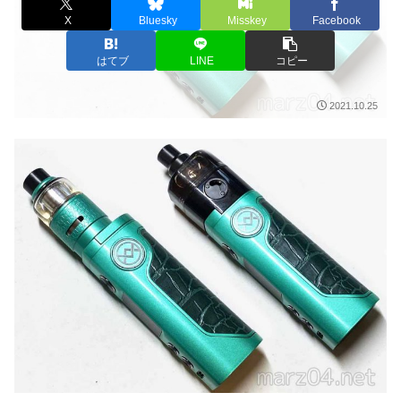
X
Bluesky
Misskey
Facebook
はてブ
LINE
コピー
2021.10.25