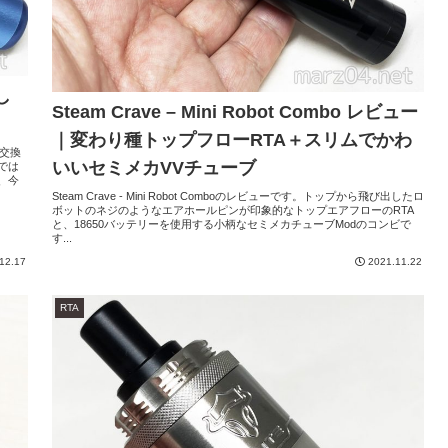
し
Steam Crave – Mini Robot Combo レビュー
｜変わり種トップフローRTA＋スリムでかわ
ル交換
いいセミメカVVチューブ
では
、今
Steam Crave - Mini Robot Comboのレビューです。トップから飛び出したロ
ボットのネジのようなエアホールピンが印象的なトップエアフローのRTA
と、18650バッテリーを使用する小柄なセミメカチューブModのコンビで
す...
12.17
2021.11.22
RTA