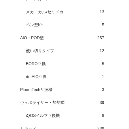
メカニカル/セミメカ
13
ペン型Kit
5
AIO・POD型
257
使い切りタイプ
12
BORO互換
5
dotAIO互換
1
PloomTech互換機
3
ヴェポライザー・加熱式
39
iQOSイルマ互換機
8
リキッド
339