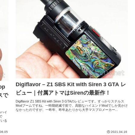
Digiflavor – Z1 SBS Kit with Siren 3 GTA レ
op
ビュー｜付属アトマはSirenの最新作！
スで
Digiflavor Z1 SBS Kit with Siren 3 GTAのレビューです。すっかりステルス
Modブームですね。一時期絶滅寸前で、高額なハイエンドModでしか見かけ
なかったのですが、一昨年、昨年あたりから大手マスプロメーカー...
のハイ
で
ている
06.05
2021.04.16