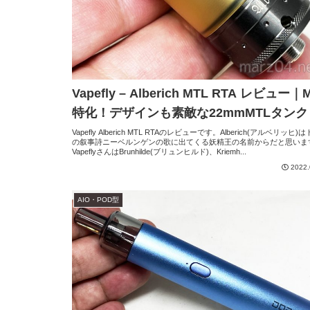
Vapefly – Alberich MTL RTA レビュー｜
特化！デザインも素敵な22mmMTLタンク
Vapefly Alberich MTL RTAのレビューです。Alberich(アルベリッヒ)
の叙事詩ニーベルンゲンの歌に出てくる妖精王の名前からだと思いま
VapeflyさんはBrunhilde(ブリュンヒルド)、Kriemh...
2022.
AIO・POD型