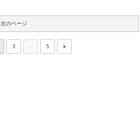
次のページ
次
3
…
5
へ