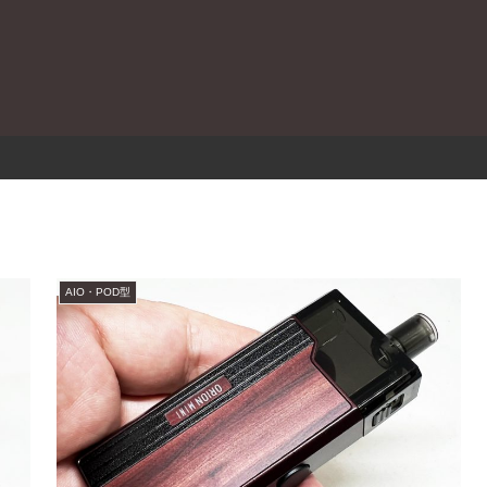
。
AIO・POD型