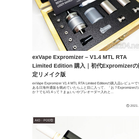
exVape Expromizer – V1.4 MTL RTA
Limited Edition 購入｜初代Expromizer
定リメイク版
exVape Expromizer V1.4 MTL RTA Limited Editionの購入品レビュー
ある日海外通販を眺めていたらふと目に入って、「お？Expromizer
か？でもV1.4って？まぁいいやプレオーダー入れと...
2021.
AIO・POD型