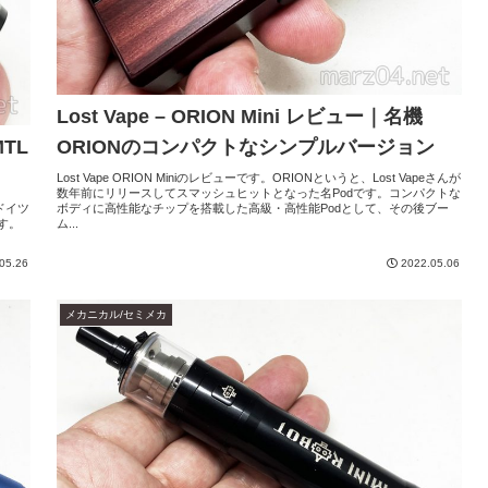
Lost Vape – ORION Mini レビュー｜名機
MTL
ORIONのコンパクトなシンプルバージョン
Lost Vape ORION Miniのレビューです。ORIONというと、Lost Vapeさんが
数年前にリリースしてスマッシュヒットとなった名Podです。コンパクトな
はドイツ
ボディに高性能なチップを搭載した高級・高性能Podとして、その後ブー
す。
ム...
05.26
2022.05.06
メカニカル/セミメカ