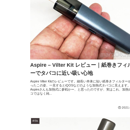
Aspire – Vilter Kit レビュー｜紙巻きフ
ーでタバコに近い吸い心地
Aspire Vilter Kitのレビューです。細長い本体に短い紙巻きフィルタ
ったこの姿、一見するとiQOSなどのような加熱式タバコに見えます
Aspireさんも加熱式に参戦かー、と思ったのですが、実はこれ、加熱
コではなく純...
2021.
RTA