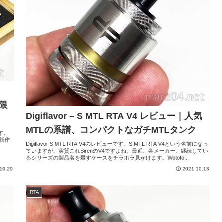
の限
Digiflavor – S MTL RTA V4 レビュー｜人気
MTLの系譜、コンパクトなガチMTLタンク
です。
の新作
Digiflavor S MTL RTA V4のレビューです。S MTL RTA V4という名前になっ
ていますが、実質これSirenのV4ですよね。最近、各メーカー、継続してい
るシリーズの製品名を暈すケースをチラホラ見かけます。Wotofo...
10.29
2021.10.13
RTA