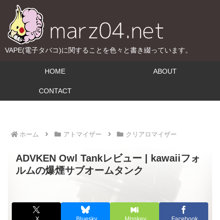
VAPE(電子タバコ)に関することを色々と書き綴っています。
HOME
ABOUT
CONTACT
ホーム
アトマイザー
クリアロマイザー
ADVKEN Owl Tankレビュー | kawaiiフォ
ルムの爆煙サブオームタンク
X
Bluesky
Misskey
Facebook